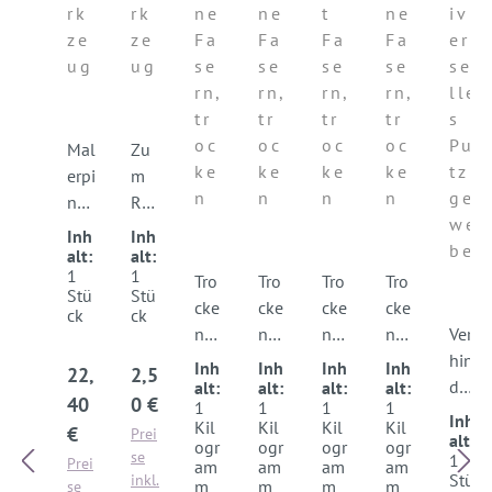
hb
a
ei
ei
un
ob
un
rk
rk
ne
ne
t
ne
iv
ür
m
np
np
te
er
gs
ze
ze
Fa
Fa
Fa
Fa
er
st
m
ut
ut
rp
pu
ge
ug
ug
se
se
se
se
se
e
z
z
ut
tz
w
rn,
rn,
rn,
rn,
lle
ov
B
B
z
B
eb
tr
tr
tr
tr
s
al
AS
AS
B
AS
e
oc
oc
oc
oc
Pu
E
E
AS
E
Un
Mal
Zu
ke
ke
ke
ke
tz
E
iv
erpi
m
er
n
n
n
n
ge
nse
Rei
sa
we
l
nig
Inh
Inh
l
be
mit
en
alt:
alt:
1
1
flex
sä
Tro
Tro
Tro
Tro
Stü
Stü
ible
mtl
cke
cke
cke
cke
ck
ck
n,
ich
ner
ner
ner
ner
Ver
vul
er
Leh
Leh
Leh
Leh
hin
Inh
Inh
Inh
Inh
Regulärer Preis:
Regulärer Preis:
22,
2,5
kan
Ob
mp
mp
mu
mo
der
alt:
alt:
alt:
alt:
40
0 €
1
1
1
1
isie
erfl
utz
utz
nte
ber
t
Inh
Kil
Kil
Kil
Kil
€
Prei
rte
äch
mit
mit
rpu
put
Ris
alt:
ogr
ogr
ogr
ogr
se
1
Prei
n
en
fein
fein
tz
z
sbil
am
am
am
am
Stü
inkl.
m
m
m
m
se