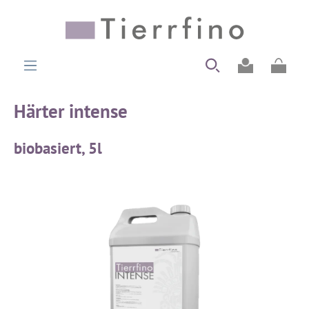
alt springen
Ware
Härter intense
biobasiert, 5l
Bildergalerie überspringen