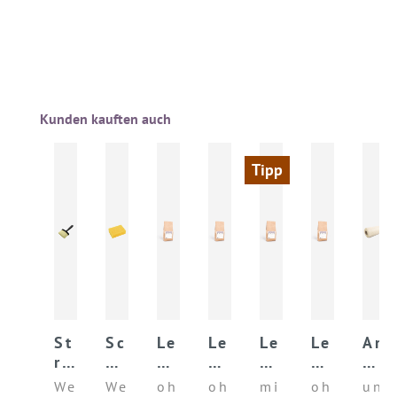
Produktgalerie überspringen
Kunden kauften auch
Tipp
St
Sc
Le
Le
Le
Le
Ar
re
h
h
h
h
h
mi
ic
w
mf
mf
m
m
er
We
We
oh
oh
mi
oh
un