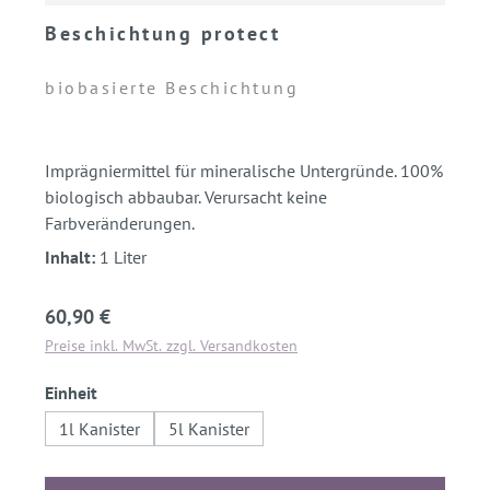
Beschichtung protect
biobasierte Beschichtung
Imprägniermittel für mineralische Untergründe. 100%
biologisch abbaubar. Verursacht keine
Farbveränderungen.
Inhalt:
1 Liter
Regulärer Preis:
60,90 €
Preise inkl. MwSt. zzgl. Versandkosten
auswählen
Einheit
1l Kanister
5l Kanister