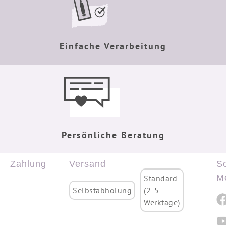
Einfache Verarbeitung
Persönliche Beratung
Zahlung
Versand
So
M
Standard
Selbstabholung
(2-5
Werktage)