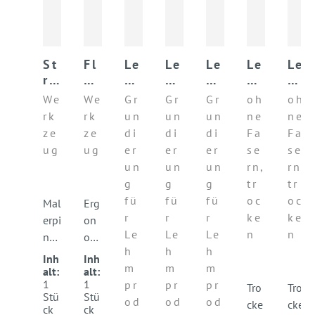
St
Fl
Le
Le
Le
Le
Le
re
äc
h
h
h
h
h
ic
he
m
m
m
mf
mf
We
We
Gr
Gr
Gr
oh
oh
hb
ns
ha
ha
ha
ei
ei
rk
rk
un
un
un
ne
ne
ür
tr
ft
ft
ft
np
np
ze
ze
di
di
di
Fa
Fa
st
ei
gr
gr
gr
ut
ut
ug
ug
er
er
er
se
se
e
ch
un
un
un
z
z
un
un
un
rn,
rn,
ov
er
d
d
d
B
B
g
g
g
tr
tr
al
co
co
co
AS
AS
fü
fü
fü
oc
oc
nt
nt
nt
E
E
Mal
Erg
r
r
r
ke
ke
ac
ac
ac
erpi
on
t
t
t
Le
Le
Le
n
n
nse
omi
fi
ex
h
h
h
l
sch
Inh
Inh
ne
tr
m
m
m
mit
es
alt:
alt:
a
1
1
pr
pr
pr
flex
Wer
Tro
Tro
Stü
Stü
od
od
od
ible
kze
cke
cke
ck
ck