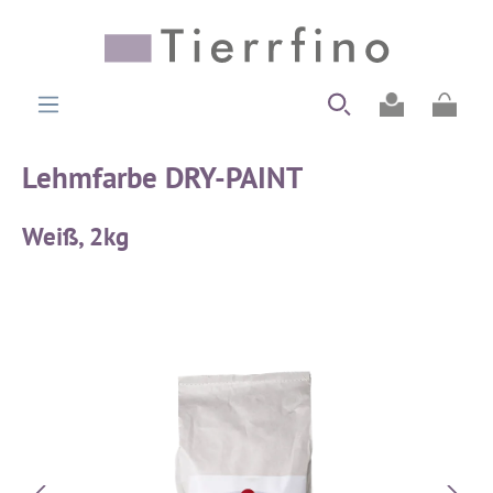
alt springen
Ware
Lehmfarbe DRY-PAINT
Weiß, 2kg
Bildergalerie überspringen