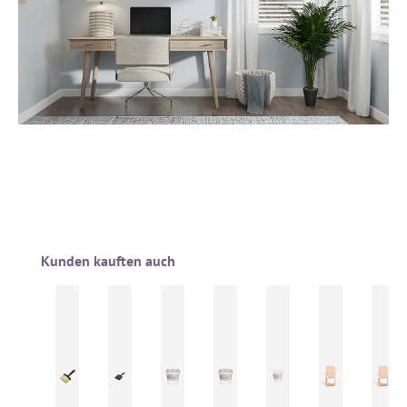
Produktgalerie überspringen
Kunden kauften auch