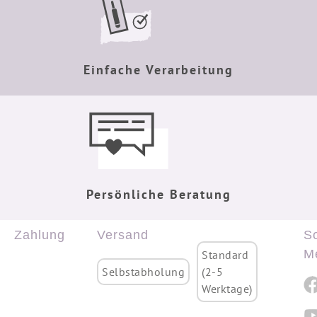
Einfache Verarbeitung
Persönliche Beratung
Zahlung
Versand
So
M
Standard
Selbstabholung
(2-5
Werktage)