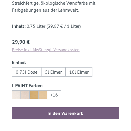
Streichfertige, ökologische Wandfarbe mit
Farbgebungen aus der Lehmwelt.
Inhalt:
0.75 Liter
(39,87 € / 1 Liter)
Regulärer Preis:
29,90 €
Preise inkl. MwSt. zzgl. Versandkosten
auswählen
Einheit
0,75l Dose
5l Eimer
10l Eimer
auswählen
I-PAINT Farben
+
16
In den Warenkorb