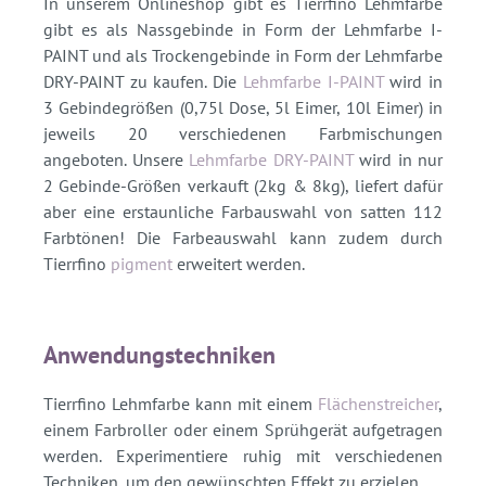
In unserem Onlineshop gibt es Tierrfino Lehmfarbe
gibt es als Nassgebinde in Form der Lehmfarbe I-
PAINT und als Trockengebinde in Form der Lehmfarbe
DRY-PAINT zu kaufen. Die
Lehmfarbe I-PAINT
wird in
3 Gebindegrößen (0,75l Dose, 5l Eimer, 10l Eimer) in
jeweils 20 verschiedenen Farbmischungen
angeboten. Unsere
Lehmfarbe DRY-PAINT
wird in nur
2 Gebinde-Größen verkauft (2kg & 8kg), liefert dafür
aber eine erstaunliche Farbauswahl von satten 112
Farbtönen! Die Farbeauswahl kann zudem durch
Tierrfino
pigment
erweitert werden.
Anwendungstechniken
Tierrfino Lehmfarbe kann mit einem
Flächenstreicher
,
einem Farbroller oder einem Sprühgerät aufgetragen
werden. Experimentiere ruhig mit verschiedenen
Techniken, um den gewünschten Effekt zu erzielen.