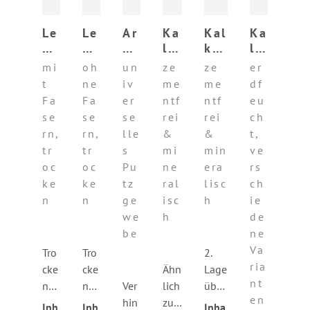
Le
Le
Ar
Ka
Kal
Ka
h
h
mi
lk
kfe
lk
m
m
er
gr
inp
pu
mi
oh
un
ze
ze
er
un
ob
un
un
utz
tz
t
ne
iv
me
me
df
te
er
gs
dp
KA
m
Fa
Fa
er
ntf
ntf
eu
rp
pu
ge
ut
LK
ör
se
se
se
rei
rei
ch
ut
tz
w
z
te
rn,
rn,
lle
&
&
t,
z
B
eb
KA
l
tr
tr
s
mi
min
ve
B
AS
e
LK
KA
oc
oc
Pu
ne
era
rs
AS
E
Un
LK
ke
ke
tz
ral
lisc
ch
E
iv
er
n
n
ge
isc
h
ie
sa
we
h
de
l
be
ne
Va
Tro
Tro
2.
ria
cke
cke
Ähn
Lage
nt
ner
ner
Ver
lich
über
en
Leh
Leh
hin
zu
dem
Inh
Inh
Inha