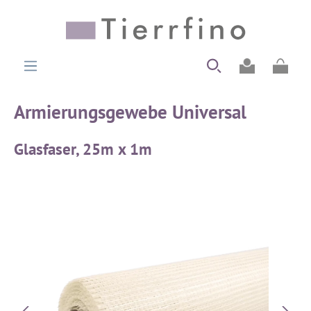
alt springen
Ware
Armierungsgewebe Universal
Glasfaser, 25m x 1m
Bildergalerie überspringen