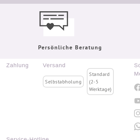
Persönliche Beratung
Zahlung
Versand
So
M
Standard
Selbstabholung
(2-5
Werktage)
Service-Hotline