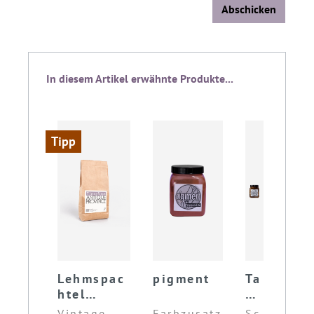
Abschicken
Produktgalerie überspringen
In diesem Artikel erwähnte Produkte...
Tipp
Lehmspac
pigment
Ta
Ac
htel
de
ry
ANTIQUE
la
lw
Vintage-
Farbzusatz
Sc
Ob