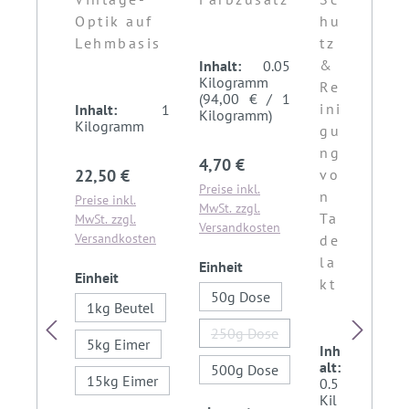
PROVENCE
kt
ac
Optik auf
hu
erf
se
hs
Lehmbasis
tz
lä
if
w
&
ch
Inhalt:
0.05
e
ax
Kilogramm
Re
en
so
(94,00 € / 1
ini
sc
Inhalt:
1
ap
Kilogramm)
Kilogramm
gu
hu
ng
tz
Regulärer Preis:
4,70 €
Regulärer Preis:
22,50 €
vo
Preise inkl.
n
Preise inkl.
MwSt. zzgl.
Ta
Inh
MwSt. zzgl.
Versandkosten
alt:
Versandkosten
de
0.6
la
auswählen
Einheit
5
auswählen
Einheit
kt
Lite
50g Dose
r
1kg Beutel
(10
250g Dose
2,0
5kg Eimer
(Diese Option ist zurzeit nich
Inh
0 €
alt:
/ 1
500g Dose
15kg Eimer
0.5
Lite
Kil
r)