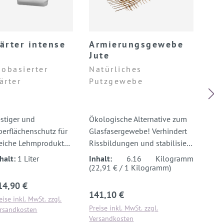
ärter intense
Armierungsgewebe
Jute
iobasierter
Natürliches
ärter
Putzgewebe
stiger und
Ökologische Alternative zum
erflächenschutz für
Glasfasergewebe! Verhindert
eiche Lehmprodukte.
Rissbildungen und stabilisiert
00% biologisch
die Putzoberfläche.
halt:
1 Liter
Inhalt:
6.16 Kilogramm
bbaubar.
(22,91 € / 1 Kilogramm)
gulärer Preis:
14,90 €
Regulärer Preis:
141,10 €
eise inkl. MwSt. zzgl.
Preise inkl. MwSt. zzgl.
rsandkosten
Versandkosten