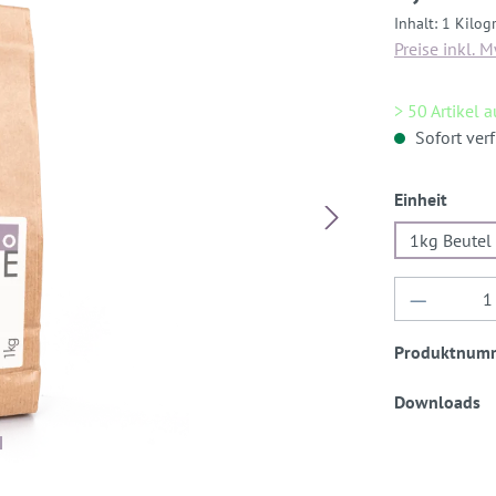
Inhalt:
1 Kilo
Preise inkl. 
> 50 Artikel 
Sofort verf
auswä
Einheit
1kg Beutel
Produkt 
Produktnum
Downloads