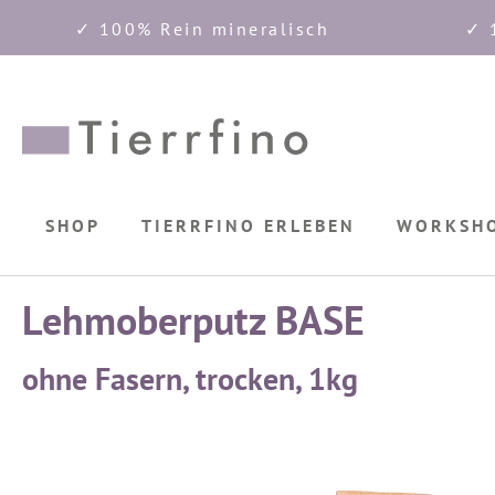
✓ 100% Rein mineralisch
✓ 
springen
Zur Hauptnavigation springen
SHOP
TIERRFINO ERLEBEN
WORKSH
Lehmoberputz BASE
ohne Fasern, trocken, 1kg
Bildergalerie überspringen