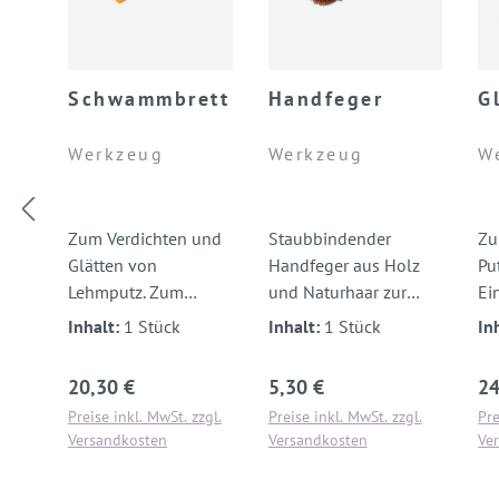
Schwammbrett
Handfeger
G
Werkzeug
Werkzeug
W
Zum Verdichten und
Staubbindender
Zu
Glätten von
Handfeger aus Holz
Pu
Lehmputz. Zum
und Naturhaar zur
Ei
Abwaschen des
Reinigung von
Ve
Inhalt:
1 Stück
Inhalt:
1 Stück
In
Lehmschleiers.
Oberflächen.
ge
Regulärer Preis:
Regulärer Preis:
Re
20,30 €
5,30 €
24
Preise inkl. MwSt. zzgl.
Preise inkl. MwSt. zzgl.
Pre
Versandkosten
Versandkosten
Ve