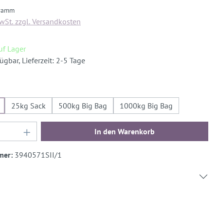
gramm
MwSt. zzgl. Versandkosten
auf Lager
ügbar, Lieferzeit: 2-5 Tage
hlen
25kg Sack
500kg Big Bag
1000kg Big Bag
Anzahl: Gib den gewünschten Wert ein oder b
In den Warenkorb
mer:
3940571SII/1