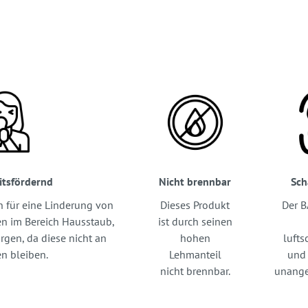
itsfördernd
Nicht brennbar
Sc
 für eine Linderung von
Dieses Produkt
Der B
n im Bereich Hausstaub,
ist durch seinen
rgen, da diese nicht an
hohen
luft
en bleiben.
Lehmanteil
und 
nicht brennbar.
unange