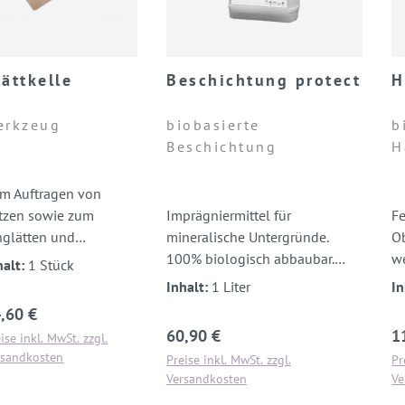
lättkelle
Beschichtung protect
H
erkzeug
biobasierte
b
Beschichtung
H
m Auftragen von
tzen sowie zum
Imprägniermittel für
Fe
nglätten und
mineralische Untergründe.
Ob
rziehen bei
100% biologisch abbaubar.
w
halt:
1 Stück
spritztem Lehmputz.
Verursacht keine
1
Inhalt:
1 Liter
In
Farbveränderungen.
a
gulärer Preis:
,60 €
Regulärer Preis:
Re
60,90 €
1
ise inkl. MwSt. zzgl.
rsandkosten
Preise inkl. MwSt. zzgl.
Pr
Versandkosten
Ve