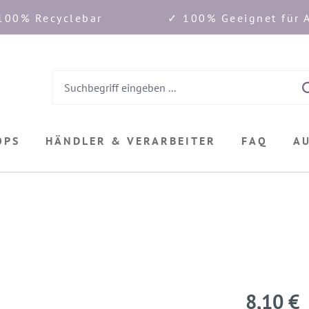
100% Recyclebar
✓ 100% Geeignet für A
OPS
HÄNDLER & VERARBEITER
FAQ
A
8,10 €