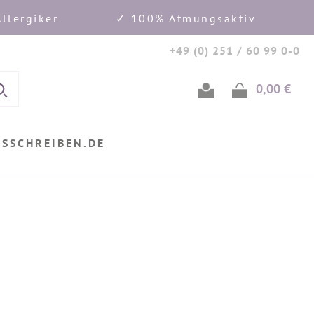
llergiker
✓ 100% Atmungsaktiv
+49 (0) 251 / 60 99 0-0
0,00 €
Ware
USSCHREIBEN.DE