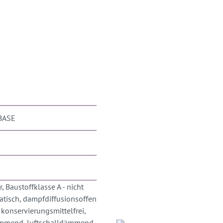
BASE
, Baustoffklasse A - nicht
tatisch, dampfdiffusionsoffen
 konservierungsmittelfrei,
ämmend, luftschalldämmend,