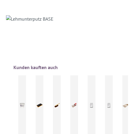
Produktgalerie überspringen
Kunden kauften auch