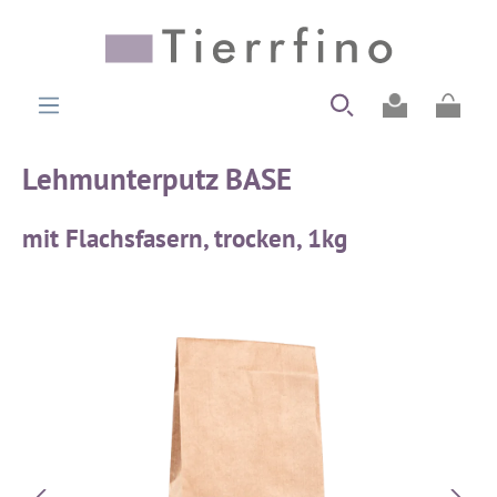
alt springen
Ware
Lehmunterputz BASE
mit Flachsfasern, trocken, 1kg
Bildergalerie überspringen