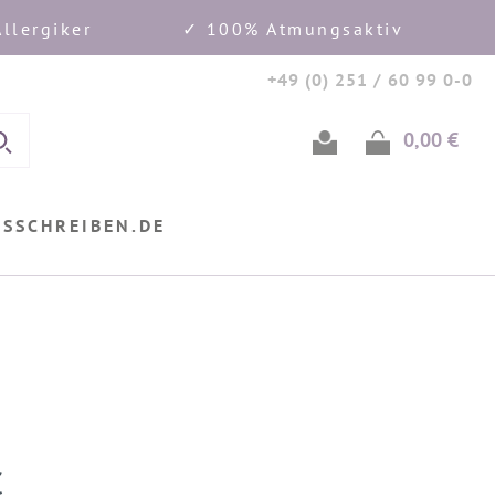
llergiker
✓ 100% Atmungsaktiv
+49 (0) 251 / 60 99 0-0
0,00 €
Ware
USSCHREIBEN.DE
€