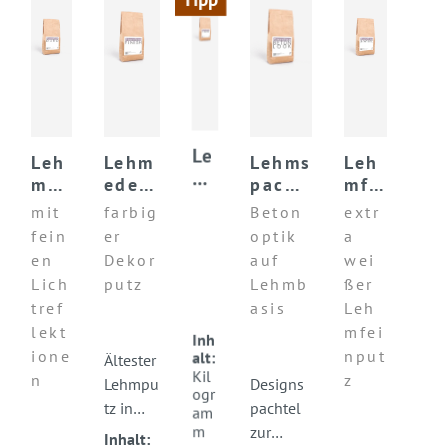
Le
Leh
Lehm
Lehms
Leh
h
mfe
edelp
pacht
mfe
m
inp
utz
el
inp
mit
farbig
Beton
extr
st
utz
FINIS
LEHM
utz
fein
er
optik
a
re
DU
H
-
X-
en
Dekor
auf
wei
ic
RO
BETO
WHI
hp
Lich
putz
Lehmb
ßer
N-
TE
ut
tref
asis
Leh
LOOK
z
lekt
mfei
Inh
T-
alt:
ione
nput
Ältester
Kil
PA
n
z
Lehmpu
Designs
ogr
IN
tz in
pachtel
am
T
m
Europa.
zur
Inhalt: