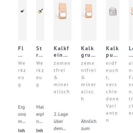
Fl
St
Kalkf
Kalk
Kalk
L
äc
rei
einpu
grun
putz
he
ch
tz
dput
mör
f
We
We
zemen
zeme
erdf
o
ns
bü
KALK
z
tel
n
rkz
rkz
tfrei
ntfrei
euch
n
tre
rst
KALK
KAL
u
eu
eu
&
&
t,
F
ic
e
K
z
g
g
miner
miner
vers
s
he
ov
B
alisch
alisc
chie
n
r
al
S
h
dene
t
Vari
c
Erg
Mal
ante
e
ono
erpi
2. Lage
n
mis
nse
über
Ähnlich
che
l
dem
zum
Inh
Inh