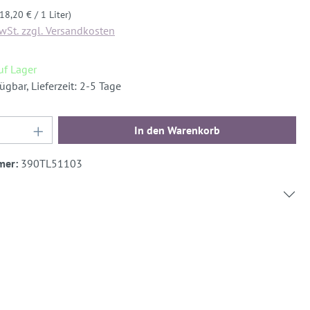
(18,20 € / 1 Liter)
MwSt. zzgl. Versandkosten
auf Lager
ügbar, Lieferzeit: 2-5 Tage
Anzahl: Gib den gewünschten Wert ein oder b
In den Warenkorb
mer:
390TL51103