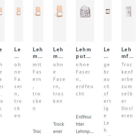
e
Le
Leh
Leh
Lehm
Le
Leh
hm
hm
mu
mob
putz
h
mfar
ei
fei
nte
erp
BASE
mf
be
h
oh
mit
ohn
ohne
ge
Troc
p
np
rpu
utz
Unive
ar
DRY
e
ne
Fas
e
Faser
br
kenf
t
ut
tz
BAS
rsal
be
-
a
Fa
ern
Fase
n,
au
arbe
z
BA
E
I-
PAIN
er
ser
,
rn,
erdfeu
ch
zum
A
BA
SE
PA
T
,
n,
tro
troc
cht
sf
selb
E
SE
IN
ro
tro
cke
ken
ert
er
T
k
ck
n
ig
Dosi
n
en
e
eren
Erdfeuc
Le
Trock
hter
h
Troc
ener
Lehmpu