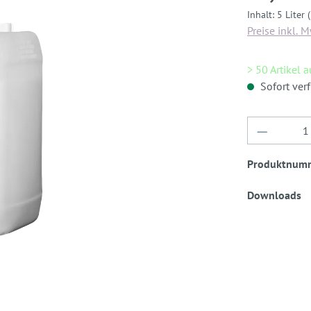
Inhalt:
5 Liter
Preise inkl. 
> 50 Artikel 
Sofort verf
Produkt 
Produktnum
Downloads