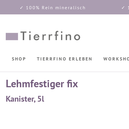
✓ 100% Rein mineralisch
✓ 
springen
Zur Hauptnavigation springen
SHOP
TIERRFINO ERLEBEN
WORKSH
Lehmfestiger fix
Kanister, 5l
Bildergalerie überspringen