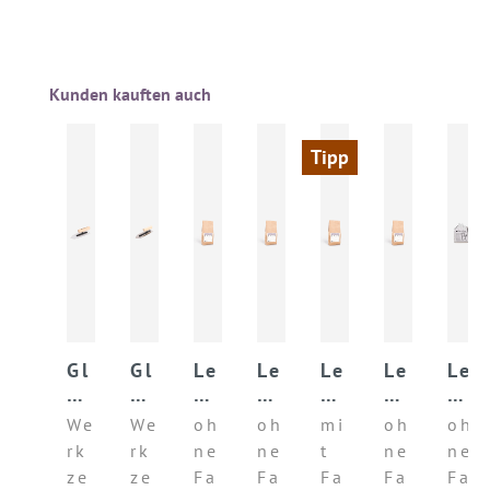
Produktgalerie überspringen
Kunden kauften auch
Tipp
Gl
Gl
Le
Le
Le
Le
Le
ät
ät
h
h
h
h
h
tk
tk
mf
mf
m
m
m
We
We
oh
oh
mi
oh
oh
el
el
ei
ei
un
ob
pu
rk
rk
ne
ne
t
ne
ne
le
le
np
np
te
er
tz
ze
ze
Fa
Fa
Fa
Fa
Fa