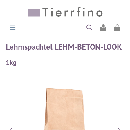
alt springen
Ware
Lehmspachtel LEHM-BETON-LOOK
1kg
Bildergalerie überspringen