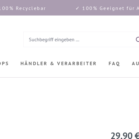
100% Recyclebar
✓ 100% Geeignet für A
OPS
HÄNDLER & VERARBEITER
FAQ
A
29,90 