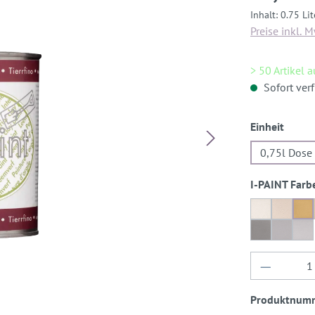
Inhalt:
0.75 Li
Preise inkl. 
> 50 Artikel 
Sofort verf
auswä
Einheit
0,75l Dose
I-PAINT Farb
Dover-Wei
Delphi
Rö
Gomera-Gr
Gomer
Go
Produkt 
Produktnum