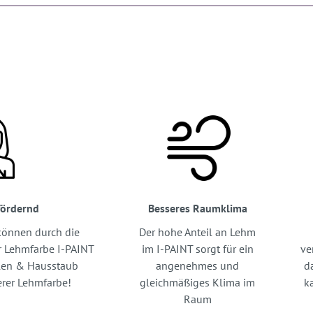
fördernd
Besseres Raumklima
können durch die
Der hohe Anteil an Lehm
r Lehmfarbe I-PAINT
im I-PAINT sorgt für ein
ve
llen & Hausstaub
angenehmes und
d
erer Lehmfarbe!
gleichmäßiges Klima im
k
Raum