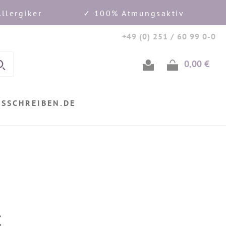
llergiker
✓ 100% Atmungsaktiv
+49 (0) 251 / 60 99 0-0
0,00 €
Ware
USSCHREIBEN.DE
€