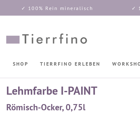
✓ 100% Rein mineralisch
✓ 
springen
Zur Hauptnavigation springen
SHOP
TIERRFINO ERLEBEN
WORKSH
Lehmfarbe I-PAINT
Römisch-Ocker, 0,75l
Bildergalerie überspringen