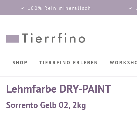
✓ 100% Rein mineralisch
✓ 
springen
Zur Hauptnavigation springen
SHOP
TIERRFINO ERLEBEN
WORKSH
Lehmfarbe DRY-PAINT
Sorrento Gelb 02, 2kg
Bildergalerie überspringen