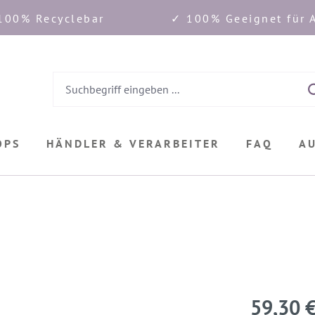
100% Recyclebar
✓ 100% Geeignet für A
OPS
HÄNDLER & VERARBEITER
FAQ
A
59,30 