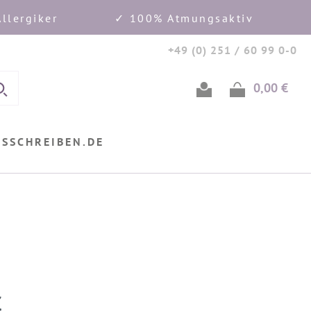
llergiker
✓ 100% Atmungsaktiv
+49 (0) 251 / 60 99 0-0
0,00 €
Ware
USSCHREIBEN.DE
€