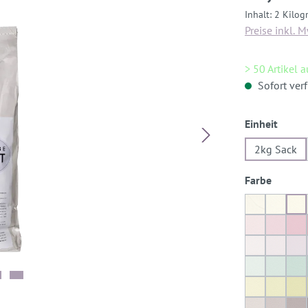
Inhalt:
2 Kilo
Preise inkl. 
> 50 Artikel 
Sofort verf
auswä
Einheit
2kg Sack
auswäh
Farbe
Weiß
Sorren
So
Hillier 01
Hillier
Hi
Provence 0
Proven
Pr
Korfu 03
Korfu 
Ko
Zyprisch 0
Zypris
Zy