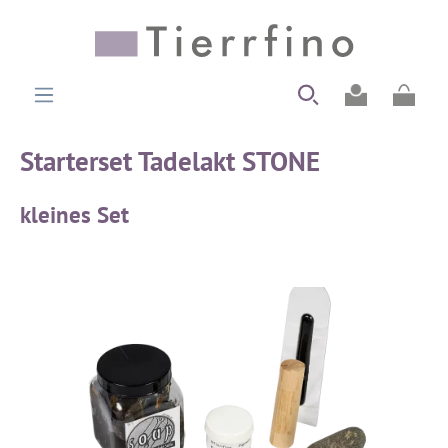
alt springen
Ware
Starterset Tadelakt STONE
kleines Set
Bildergalerie überspringen