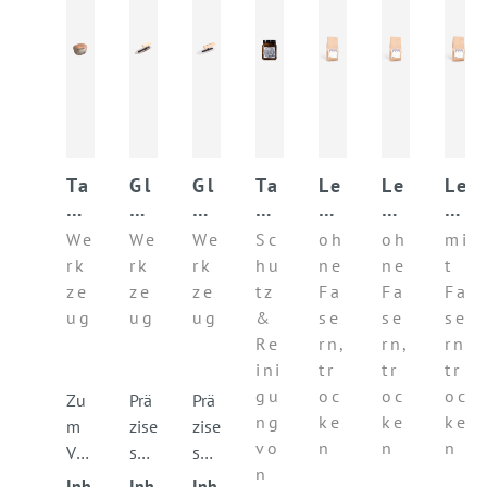
Ta
Gl
Gl
Ta
Le
Le
Le
de
ät
ät
de
h
h
h
la
tk
tk
la
mf
mf
m
We
We
We
Sc
oh
oh
mi
kt
el
el
kt
ei
ei
un
rk
rk
rk
hu
ne
ne
t
Po
le
le
se
np
np
te
ze
ze
ze
tz
Fa
Fa
Fa
li
JA
JA
if
ut
ut
rp
ug
ug
ug
&
se
se
se
er
PA
PA
e
z
z
ut
Re
rn,
rn,
rn,
st
N
N
so
B
B
z
ini
tr
tr
tr
ei
M
Ac
ap
AS
AS
B
gu
oc
oc
oc
n
et
ry
E
E
AS
Zu
Prä
Prä
ng
ke
ke
ke
al
l
E
m
zise
zise
l
vo
n
n
n
Ver
s
s
n
pre
Glä
Glä
Inh
Inh
Inh