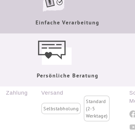
Einfache Verarbeitung
Persönliche Beratung
Zahlung
Versand
So
M
Standard
Selbstabholung
(2-5
Werktage)