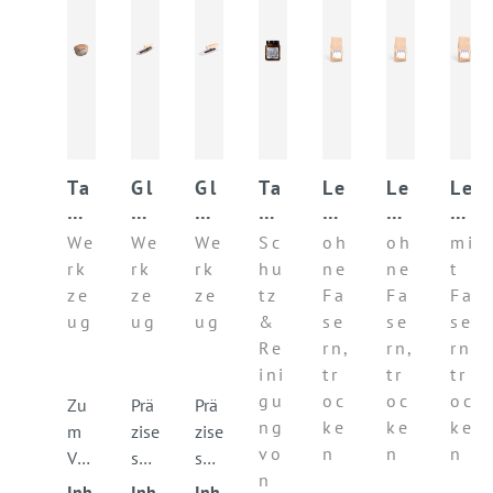
Ta
Gl
Gl
Ta
Le
Le
Le
de
ät
ät
de
h
h
h
la
tk
tk
la
mf
mf
m
We
We
We
Sc
oh
oh
mi
kt
el
el
kt
ei
ei
un
rk
rk
rk
hu
ne
ne
t
Po
le
le
se
np
np
te
ze
ze
ze
tz
Fa
Fa
Fa
li
JA
JA
if
ut
ut
rp
ug
ug
ug
&
se
se
se
er
PA
PA
e
z
z
ut
Re
rn,
rn,
rn,
st
N
N
so
B
B
z
ini
tr
tr
tr
ei
M
Ac
ap
AS
AS
B
gu
oc
oc
oc
n
et
ry
E
E
AS
Zu
Prä
Prä
ng
ke
ke
ke
al
l
E
m
zise
zise
l
vo
n
n
n
Ver
s
s
n
pre
Glä
Glä
Inh
Inh
Inh