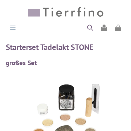
alt springen
Ware
Starterset Tadelakt STONE
großes Set
Bildergalerie überspringen