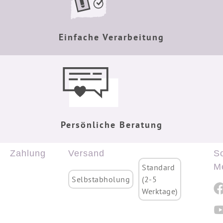
Einfache Verarbeitung
Persönliche Beratung
Zahlung
Versand
So
M
Standard
Selbstabholung
(2-5
Werktage)