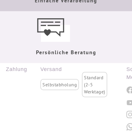
Einfache Verarbeitung
Persönliche Beratung
Zahlung
Versand
So
M
Standard
Selbstabholung
(2-5
Werktage)