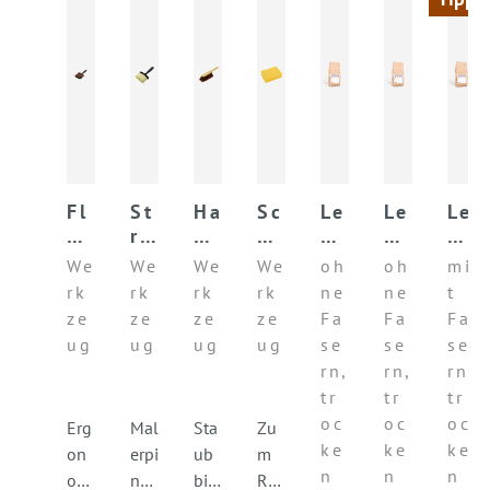
Fl
St
Ha
Sc
Le
Le
Le
äc
re
nd
h
h
h
h
he
ic
fe
w
mf
mf
m
We
We
We
We
oh
oh
mi
ns
hb
ge
a
ei
ei
un
rk
rk
rk
rk
ne
ne
t
tr
ür
r
m
np
np
te
ze
ze
ze
ze
Fa
Fa
Fa
ei
st
m
ut
ut
rp
ug
ug
ug
ug
se
se
se
ch
e
z
z
ut
rn,
rn,
rn,
er
ov
B
B
z
tr
tr
tr
al
AS
AS
B
oc
oc
oc
E
E
AS
Erg
Mal
Sta
Zu
ke
ke
ke
E
on
erpi
ub
m
n
n
n
omi
nse
bin
Rei