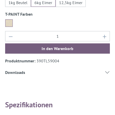
1kg Beutel
6kg Eimer
12,5kg Eimer
auswählen
T-PAINT Farben
Dover-Weiß
Produkt Anzahl: Gib den gewünschten Wert ein
In den Warenkorb
Produktnummer:
390TL59004
Downloads
Spezifikationen