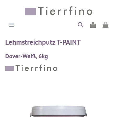
alt springen
Ware
Lehmstreichputz T-PAINT
Dover-Weiß, 6kg
Bildergalerie überspringen