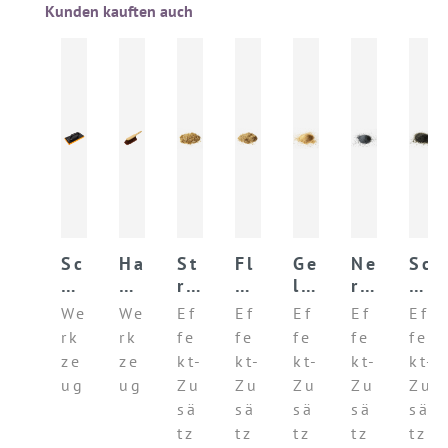
Produktgalerie überspringen
Kunden kauften auch
Sc
Ha
St
Fl
Ge
Ne
Sc
h
nd
ro
ac
lb
ro
h
w
fe
hf
hs
er
Eb
w
We
We
Ef
Ef
Ef
Ef
Ef
a
ge
as
fa
Si
an
ar
rk
rk
fe
fe
fe
fe
fe
m
r
er
se
en
o
ze
ze
ze
kt-
kt-
kt-
kt-
kt-
m
n
rn
na
r
ug
ug
Zu
Zu
Zu
Zu
Zu
br
Gl
sä
sä
sä
sä
sä
et
im
tz
tz
tz
tz
tz
t
m