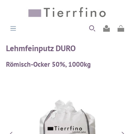
alt springen
Ware
Lehmfeinputz DURO
Römisch-Ocker 50%, 1000kg
Bildergalerie überspringen