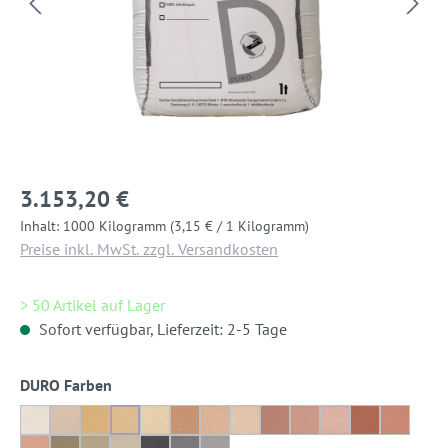
3.153,20 €
Inhalt:
1000 Kilogramm
(3,15 € / 1 Kilogramm)
Preise inkl. MwSt. zzgl. Versandkosten
> 50 Artikel auf Lager
Sofort verfügbar, Lieferzeit: 2-5 Tage
auswählen
DURO Farben
Dover-Weiß
Delphi-Weiß
Römisch-Ocker
Römisch-Ocker 50%
Römisch-Ocker 20%
Nassau-Orange
Nassau-Orange 50%
Nassau-Orange 20%
Djenné-Rot
Djenné-Rot 50%
Djenné-Rot 20%
Ayers-Rock
Ayers-R