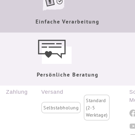
Einfache Verarbeitung
Persönliche Beratung
Zahlung
Versand
So
M
Standard
Selbstabholung
(2-5
Werktage)