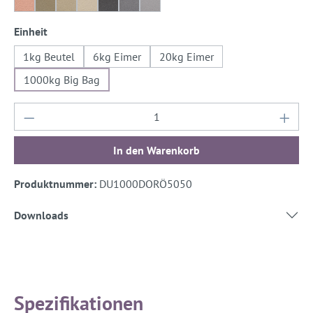
Ayers-Rock 20%
Iquitos-Grün
Iquitos-Grün 50%
Iquitos-Grün 20%
Gomera-Grau
Gomera-Grau 50%
Gomera-Grau 20%
auswählen
Einheit
1kg Beutel
6kg Eimer
20kg Eimer
1000kg Big Bag
Produkt Anzahl: Gib den gewünschten Wert ein
In den Warenkorb
Produktnummer:
DU1000DORÖ5050
Downloads
Spezifikationen