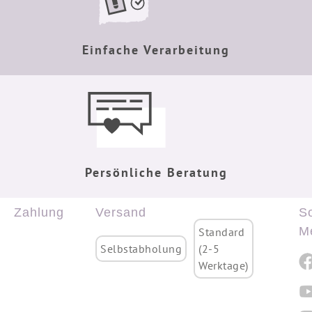
Einfache Verarbeitung
Persönliche Beratung
Zahlung
Versand
So
M
Standard
Selbstabholung
(2-5
Werktage)