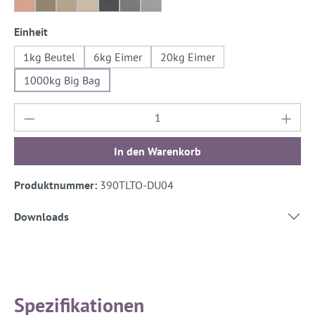
Ayers-Rock 20%
Iquitos-Grün
Iquitos-Grün 50%
Iquitos-Grün 20%
Gomera-Grau
Gomera-Grau 50%
Gomera-Grau 20%
auswählen
Einheit
1kg Beutel
6kg Eimer
20kg Eimer
1000kg Big Bag
Produkt Anzahl: Gib den gewünschten Wert ein
In den Warenkorb
Produktnummer:
390TLTO-DU04
Downloads
Spezifikationen