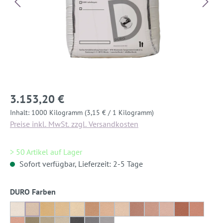
3.153,20 €
Inhalt:
1000 Kilogramm
(3,15 € / 1 Kilogramm)
Preise inkl. MwSt. zzgl. Versandkosten
> 50 Artikel auf Lager
Sofort verfügbar, Lieferzeit: 2-5 Tage
auswählen
DURO Farben
Dover-Weiß
Delphi-Weiß
Römisch-Ocker
Römisch-Ocker 50%
Römisch-Ocker 20%
Nassau-Orange
Nassau-Orange 50%
Nassau-Orange 20%
Djenné-Rot
Djenné-Rot 50%
Djenné-Rot 20%
Ayers-Rock
Ayers-R