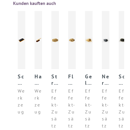
Produktgalerie überspringen
Kunden kauften auch
Sc
Ha
St
Fl
Ge
Ne
Sc
h
nd
ro
ac
lb
ro
h
w
fe
hf
hs
er
Eb
w
We
We
Ef
Ef
Ef
Ef
Ef
a
ge
as
fa
Si
an
ar
rk
rk
fe
fe
fe
fe
fe
m
r
er
se
en
o
ze
ze
ze
kt-
kt-
kt-
kt-
kt-
m
n
rn
na
r
ug
ug
Zu
Zu
Zu
Zu
Zu
br
Gl
sä
sä
sä
sä
sä
et
im
tz
tz
tz
tz
tz
t
m