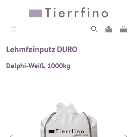
alt springen
Ware
Lehmfeinputz DURO
Delphi-Weiß, 1000kg
Bildergalerie überspringen