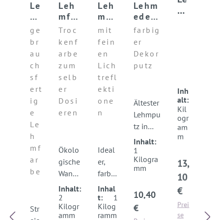
Le
Le
Leh
Leh
Lehm
h
h
mfar
mfe
edelp
m
mf
be
inp
utz
ge
Troc
mit
farbig
st
ar
DRY-
utz
FINIS
br
kenf
fein
er
re
be
PAIN
DUR
H
au
arbe
en
Dekor
ic
I-
T
O
ch
zum
Lich
putz
hp
PA
sf
selb
trefl
ut
IN
ert
er
ekti
z
T
Inh
T-
ig
Dosi
one
alt:
Ältester
Kil
PA
e
eren
n
Lehmpu
ogr
IN
Le
tz in
am
T
h
m
Europa.
Inhalt:
mf
Ökolo
Ideal
Bewährt
1
Kilogra
ar
gische
er,
e
Regulärer P
13,
mm
be
Wandf
farbig
Rezeptu
10
arbe
er
r seit 40
Inhalt:
Inhal
€
Regulärer Preis:
10,40
zum
Lehm
Jahren!
2
t:
1
Prei
Kilogr
Kilog
€
Str
Anmis
feinp
Besticht
amm
ramm
se