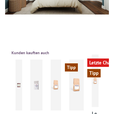
Produktgalerie überspringen
Kunden kauften auch
Letzte Chan
Tipp
Tipp