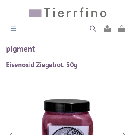
alt springen
Ware
pigment
Eisenoxid Ziegelrot, 50g
Bildergalerie überspringen