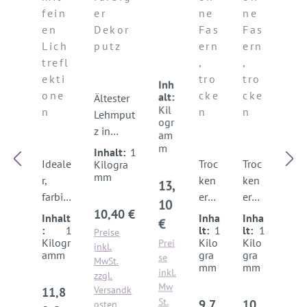
st
tz
FINIS
np
np
fein
er
ne
ne
re
DUR
H
utz
utz
en
Dekor
Fas
Fas
ic
O
BA
BA
Lich
putz
ern
ern
hp
SE
SE
trefl
,
,
ut
ekti
tro
tro
z
Inh
one
cke
cke
T-
alt:
Ältester
Kil
PA
n
n
n
Lehmput
ogr
IN
z in
am
T
Europa.
m
Inhalt:
1
Ideale
Bewährt
Troc
Troc
Kilogra
mm
r,
e
ken
ken
Regulärer Preis:
13,
farbig
Rezeptur
er
er
10
Regulärer Preis:
er
seit 40
10,40 €
Leh
Leh
Inhalt
Inha
Inha
€
Lehmf
Jahren!
mpu
mpu
:
1
lt:
1
lt:
1
Preise
Kilogr
Kilo
Kilo
Prei
einput
Besticht
tz
tz
inkl.
amm
gra
gra
se
MwSt.
z für
durch
mit
mit
mm
mm
inkl.
zzgl.
Lehm-
einzigart
fein
fein
Mw
Regulärer Preis:
Versandk
11,8
&
iges
er
er
St.
Regulärer Preis:
Regulärer Pr
9,7
10,
osten