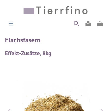
alt springen
Ware
Flachsfasern
Effekt-Zusätze, 8kg
Bildergalerie überspringen