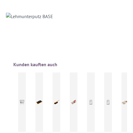
Produktgalerie überspringen
Kunden kauften auch