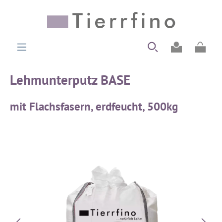
alt springen
Ware
Lehmunterputz BASE
mit Flachsfasern, erdfeucht, 500kg
Bildergalerie überspringen