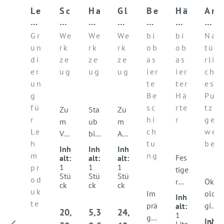
Le
Sc
Ha
Gl
Be
Hä
Ar
h
h
nd
ät
sc
rt
mi
m
w
fe
tk
hi
er
er
Gr
We
We
We
bi
bi
Na
ha
a
ge
el
ch
in
un
un
rk
rk
rk
ob
ob
tü
ft
m
r
le
tu
te
gs
di
ze
ze
ze
as
as
rli
gr
m
ng
ns
ge
er
ug
ug
ug
ier
ier
ch
un
br
pr
e
w
un
te
ter
es
d
et
ot
eb
g
Be
Hä
Pu
co
t
ec
e
fü
sc
rte
tz
nt
t
Ju
Zu
Sta
Zu
r
hi
r
ge
ac
te
m
ub
m
t
Le
ch
we
Ver
bin
Auf
h
tu
be
dic
den
tra
Inh
Inh
Inh
m
ng
hte
der
gen
Fes
alt:
alt:
alt:
1
1
1
pr
n
Ha
von
tige
Stü
Stü
Stü
od
un
ndf
Put
r
Ök
ck
ck
ck
uk
d
ege
zen
Im
un
olo
Inh
te
Glä
r
so
prä
d
gis
alt:
Regulärer Preis:
Regulärer Preis:
Regulärer Preis:
20,
5,3
24,
1
tte
aus
wie
gni
Ob
che
Inh