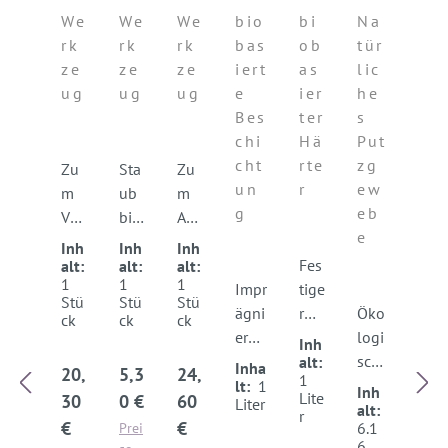
w
fe
tk
hic
er
er
We
We
We
bio
bi
Na
a
ge
el
ht
in
un
rk
rk
rk
bas
ob
tür
m
r
le
un
te
gs
ze
ze
ze
iert
as
lic
m
g
ns
ge
ug
ug
ug
e
ier
he
br
pr
e
we
Bes
ter
s
et
ot
be
chi
Hä
Put
t
ect
Jut
cht
rte
zg
e
Zu
Sta
Zu
un
r
ew
m
ub
m
g
eb
Ver
bin
Auf
e
dic
den
tra
Inh
Inh
Inh
hte
der
gen
Fes
alt:
alt:
alt:
1
1
1
n
Ha
von
Impr
tige
Stü
Stü
Stü
un
ndf
Put
ägni
r
Öko
ck
ck
ck
d
ege
zen
ermi
un
logi
Inh
Glä
r
so
ttel
d
sch
alt:
Inha
Regulärer Preis:
Regulärer Preis:
Regulärer Preis:
20,
5,3
24,
1
tte
aus
wie
für
Ob
e
lt:
1
Inh
Lite
30
0 €
60
Liter
n
Hol
zu
min
erfl
Alte
alt:
r
€
€
6.1
Prei
von
z
m
erali
äch
rnat
6