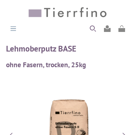
alt springen
Ware
Lehmoberputz BASE
ohne Fasern, trocken, 25kg
Bildergalerie überspringen