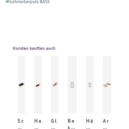
Produktgalerie überspringen
Kunden kauften auch
Sc
Ha
Gl
Be
Hä
Ar
h
nd
ät
sc
rt
mi