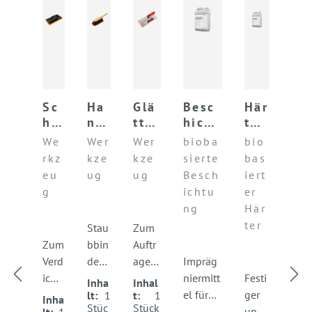
Sc
Ha
Glä
Besc
Här
hw
ndf
ttk
hicht
ter
am
eg
elle
ung
int
We
Wer
Wer
bioba
bio
mb
er
prote
ens
rkz
kze
kze
sierte
bas
ret
ct
e
eu
ug
ug
Besch
iert
t
g
ichtu
er
ng
Här
ter
Stau
Zum
Zum
bbin
Auftr
Verd
den
agen
Impräg
icht
der
von
niermitt
Festi
Inha
Inhal
en
Han
Putze
el für
ger
lt:
1
t:
1
Inha
Stüc
Stück
und
dfeg
n
minerali
und