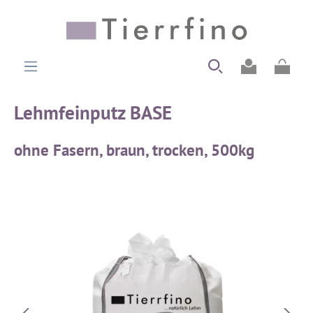
alt springen
Ware
Lehmfeinputz BASE
ohne Fasern, braun, trocken, 500kg
Bildergalerie überspringen