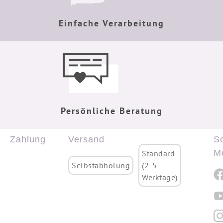
Einfache Verarbeitung
Persönliche Beratung
Zahlung
Versand
So
M
Standard
Selbstabholung
(2-5
Werktage)