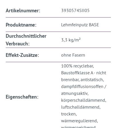
Artikelnummer:
3930574SII05
Produktname:
Lehmfeinputz BASE
Durchschnittlicher
3,3 kg/m²
Verbrauch:
Effekt-Zusätze:
ohne Fasern
100% recyclebar,
Baustoffklasse A - nicht
brennbar, antistatisch,
dampfdiffusionsoffen /
atmungsaktiv,
Eigenschaften:
körperschalldämmend,
luftschalldämmend,
trocken,
wärmeregulierend,
wärmespeichernd