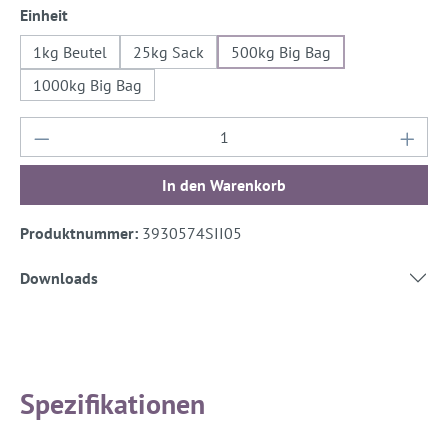
auswählen
Einheit
1kg Beutel
25kg Sack
500kg Big Bag
1000kg Big Bag
Produkt Anzahl: Gib den gewünschten Wert ein
In den Warenkorb
Produktnummer:
3930574SII05
Downloads
Spezifikationen