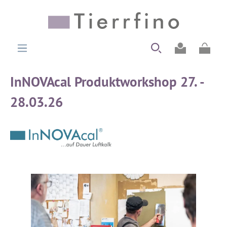
alt springen
Ware
InNOVAcal Produktworkshop 27. -
28.03.26
Bildergalerie überspringen